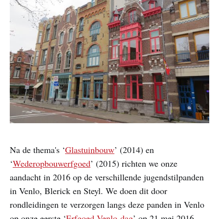
Na de thema's ‘
Glastuinbouw
’ (2014) en
‘
Wederopbouwerfgoed
’ (2015) richten we onze
aandacht in 2016 op de verschillende jugendstilpanden
in Venlo, Blerick en Steyl. We doen dit door
rondleidingen te verzorgen langs deze panden in Venlo
op onze eerste ‘
Erfgoed-Venlo-dag
’ op 21 mei 2016.