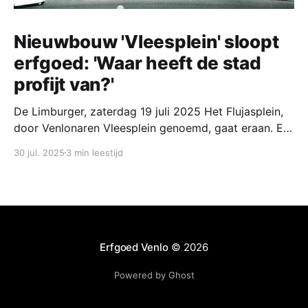
Nieuwbouw 'Vleesplein' sloopt
erfgoed: 'Waar heeft de stad
profijt van?'
De Limburger, zaterdag 19 juli 2025 Het Flujasplein,
door Venlonaren Vleesplein genoemd, gaat eraan. Er
komen nieuwe gebouwen met de plak voor de
30 jul. 2025
3 min leestijd
bibliotheek, een hotel. woningen en horeca.
Stedenbouwkundige Jos Klijnen draait zich
ongetwijfeld om in zijn graf. Brugplan achtergrond,
Venlo, Jos Bouten 'Ontvangstkamer, poortfunctie,
een plein van
Erfgoed Venlo
© 2026
Powered by Ghost