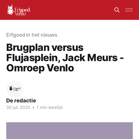
Erfgoed in het nieuws
Brugplan versus
Flujasplein, Jack Meurs -
Omroep Venlo
De redactie
30 jul. 2025
•
1 min leestijd