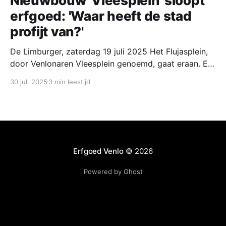
Nieuwbouw 'Vleesplein' sloopt
erfgoed: 'Waar heeft de stad
profijt van?'
De Limburger, zaterdag 19 juli 2025 Het Flujasplein,
door Venlonaren Vleesplein genoemd, gaat eraan. Er
komen nieuwe gebouwen met de plak voor de
30 jul. 2025
3 min leestijd
bibliotheek, een hotel. woningen en horeca.
Stedenbouwkundige Jos Klijnen draait zich
ongetwijfeld om in zijn graf. Brugplan achtergrond,
Venlo, Jos Bouten 'Ontvangstkamer, poortfunctie,
een plein van
Erfgoed Venlo
© 2026
Powered by Ghost