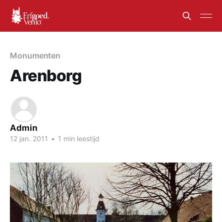
Monumenten
Arenborg
Admin
12 jan. 2011
•
1 min leestijd