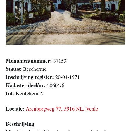
Monumentnummer:
37153
Status:
Beschermd
Inschrijving register:
20-04-1971
Kadaster deel/nr:
2060/76
Int. Kenteken:
N
Locatie:
Arenborgweg 77, 5916 NL, Venlo
.
Beschrijving