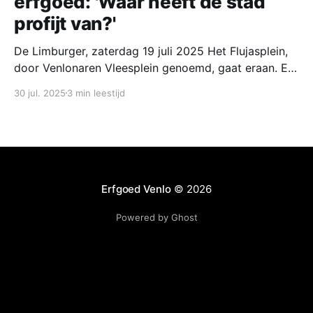
erfgoed: 'Waar heeft de stad
profijt van?'
De Limburger, zaterdag 19 juli 2025 Het Flujasplein,
door Venlonaren Vleesplein genoemd, gaat eraan. Er
komen nieuwe gebouwen met de plak voor de
30 jul. 2025
3 min leestijd
bibliotheek, een hotel. woningen en horeca.
Stedenbouwkundige Jos Klijnen draait zich
ongetwijfeld om in zijn graf. Brugplan achtergrond,
Venlo, Jos Bouten 'Ontvangstkamer, poortfunctie,
een plein van
Erfgoed Venlo
© 2026
Powered by Ghost