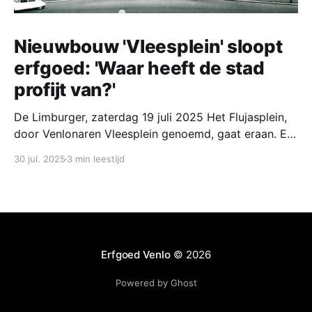
Nieuwbouw 'Vleesplein' sloopt
erfgoed: 'Waar heeft de stad
profijt van?'
De Limburger, zaterdag 19 juli 2025 Het Flujasplein,
door Venlonaren Vleesplein genoemd, gaat eraan. Er
komen nieuwe gebouwen met de plak voor de
30 jul. 2025
3 min leestijd
bibliotheek, een hotel. woningen en horeca.
Stedenbouwkundige Jos Klijnen draait zich
ongetwijfeld om in zijn graf. Brugplan achtergrond,
Venlo, Jos Bouten 'Ontvangstkamer, poortfunctie,
een plein van
Erfgoed Venlo
© 2026
Powered by Ghost